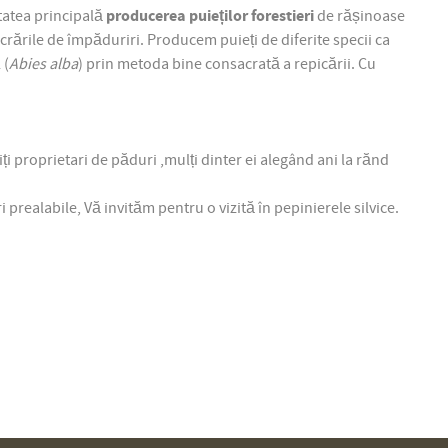
tatea principală
producerea puieților forestieri
de rășinoase
 lucrările de împăduriri. Producem puieți de diferite specii ca
 (
Abies alba
) prin metoda bine consacrată a repicării. Cu
ți proprietari de păduri ,mulți dinter ei alegând ani la rănd
prealabile, Vă invităm pentru o vizită în pepinierele silvice.