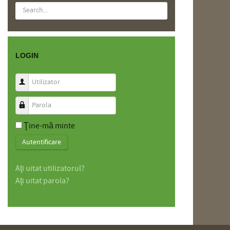
LOGIN
Utilizator
Parola
Ţine-mă minte
Autentificare
Aţi uitat utilizatorul?
Aţi uitat parola?