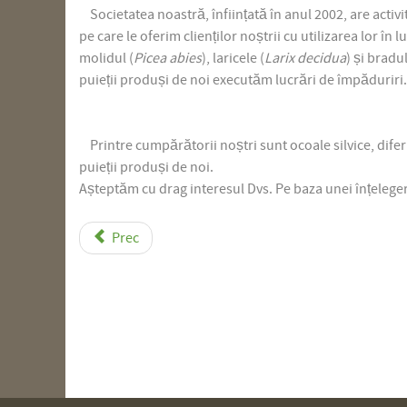
Societatea noastră, înființată în anul 2002, are activi
pe care le oferim clienților noștrii cu utilizarea lor în
molidul (
Picea abies
), laricele (
Larix decidua
) și bradul
puieții produși de noi executăm lucrări de împăduriri.
Printre cumpărătorii noștri sunt ocoale silvice, diferi
puieții produși de noi.
Așteptăm cu drag interesul Dvs. Pe baza unei înțelegeri 
Prec