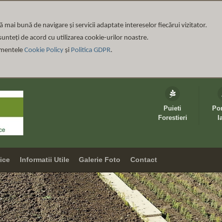
ță mai bună de navigare și servicii adaptate intereselor fiecărui vizitator
.
unteți de acord cu utilizarea cookie-urilor noastre.
umentele
Cookie Policy
și
Politica GDPR
.
Puieti
Po
Forestieri
I
vice
Informatii Utile
Galerie Foto
Contact