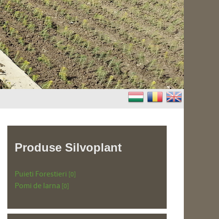
Produse Silvoplant
Puieti Forestieri
[0]
Pomi de Iarna
[0]