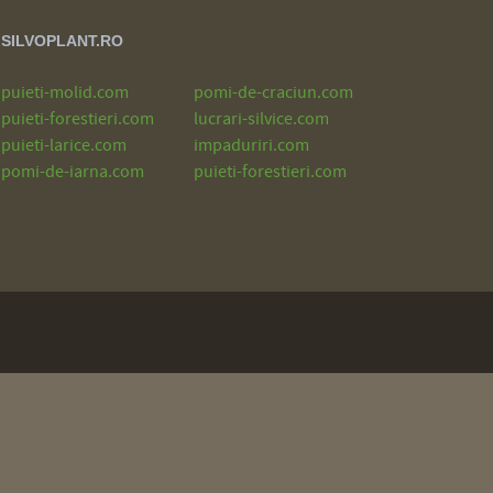
SILVOPLANT.RO
puieti-molid.com
pomi-de-craciun.com
puieti-forestieri.com
lucrari-silvice.com
puieti-larice.com
impaduriri.com
pomi-de-iarna.com
puieti-forestieri.com