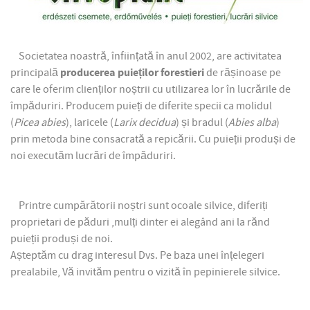
Societatea noastră, înființată în anul 2002, are activitatea
principală
producerea puieților forestieri
de rășinoase pe
care le oferim clienților noștrii cu utilizarea lor în lucrările de
împăduriri. Producem puieți de diferite specii ca molidul
(
Picea abies
), laricele (
Larix decidua
) și bradul (
Abies alba
)
prin metoda bine consacrată a repicării. Cu puieții produși de
noi executăm lucrări de împăduriri.
Printre cumpărătorii noștri sunt ocoale silvice, diferiți
proprietari de păduri ,mulți dinter ei alegând ani la rănd
puieții produși de noi.
Așteptăm cu drag interesul Dvs. Pe baza unei înțelegeri
prealabile, Vă invităm pentru o vizită în pepinierele silvice.