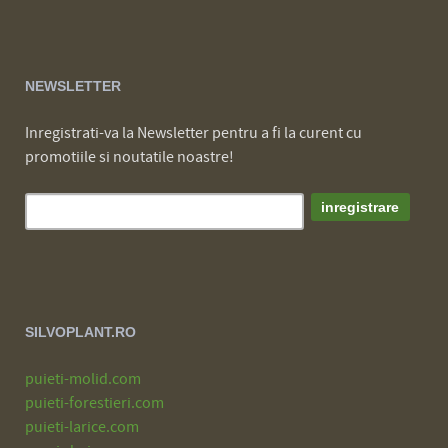
NEWSLETTER
Inregistrati-va la Newsletter pentru a fi la curent cu
promotiile si noutatile noastre!
SILVOPLANT.RO
puieti-molid.com
puieti-forestieri.com
puieti-larice.com