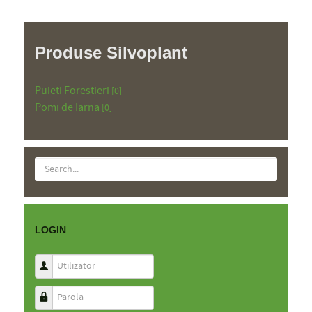
Produse Silvoplant
Puieti Forestieri
[0]
Pomi de Iarna
[0]
LOGIN
Utilizator
Parola