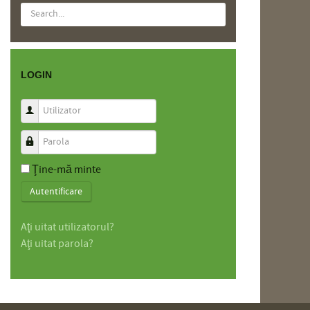
LOGIN
Utilizator
Parola
Ţine-mă minte
Autentificare
Aţi uitat utilizatorul?
Aţi uitat parola?