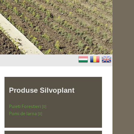
Produse Silvoplant
Puieti Forestieri
[0]
Pomi de Iarna
[0]