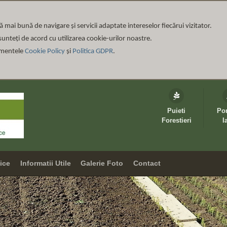
ță mai bună de navigare și servicii adaptate intereselor fiecărui vizitator
.
unteți de acord cu utilizarea cookie-urilor noastre.
umentele
Cookie Policy
și
Politica GDPR
.
Puieti
Po
Forestieri
I
vice
Informatii Utile
Galerie Foto
Contact