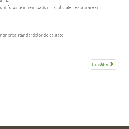
rolata
unt folosite in
reimpaduriri
artificiale
,
restaurare
si
tinerea standardelor de calitate.
Următor