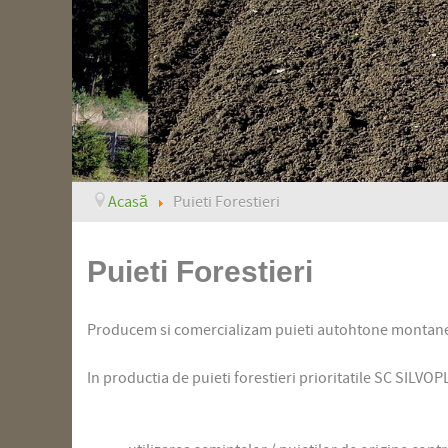
Acasă
Puieti Forestieri
Puieti Forestieri
Producem si comercializam puieti autohtone montan
In productia de puieti forestieri prioritatile SC SILVO