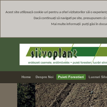
Acest site
utilizează cookie-uri pentru a oferi vizitatorilor săi o experien
Dacă continuați să navigati pe site, presupunem că s
Mai multe informații putți găsi în doc
Home
Despre Noi
Puieti Forestieri
Lucrari Sil