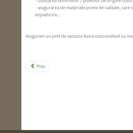
- utilizarea semintelor / puietilor de origine cont
- asigurarea de
materiale prime
de calitate
,
care
s
impa
durire
..
Asiguram un pret de vanzare buna concomitent cu men
Prec