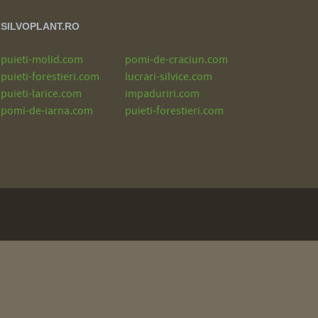
SILVOPLANT.RO
puieti-molid.com
pomi-de-craciun.com
puieti-forestieri.com
lucrari-silvice.com
puieti-larice.com
impaduriri.com
pomi-de-iarna.com
puieti-forestieri.com