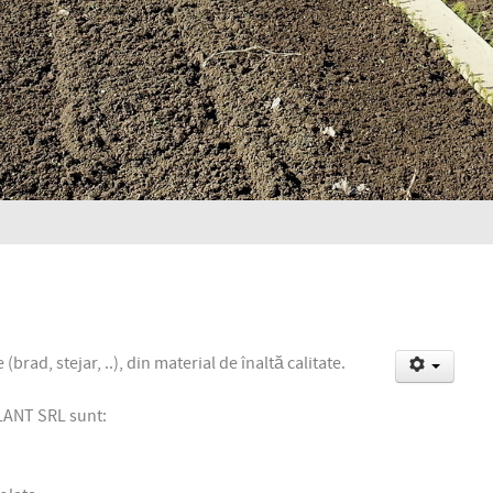
e
(brad,
stejar, ..
), d
in
material de înaltă calitate.
PLANT SRL sunt: