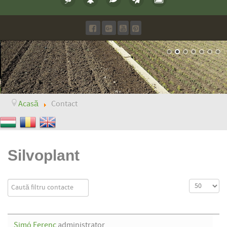
Acasă
Contact
Silvoplant
Câmp filtrare
Afișare #
Nepublicat
Simó Ferenc
administrator