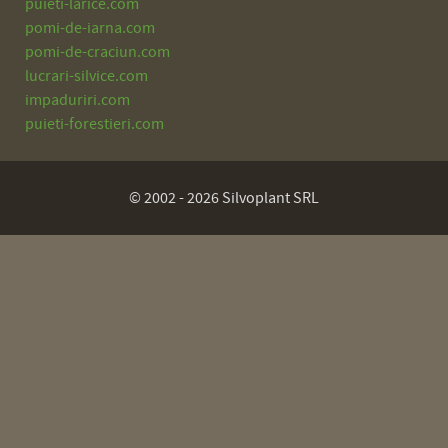
puieti-larice.com
pomi-de-iarna.com
pomi-de-craciun.com
lucrari-silvice.com
impaduriri.com
puieti-forestieri.com
© 2002 - 2026 Silvoplant SRL