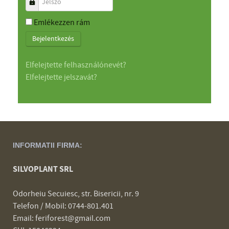
Jelszó
Emlékezzen rám
Bejelentkezés
Elfelejtette felhasználónevét?
Elfelejtette jelszavát?
INFORMATII FIRMA:
SILVOPLANT SRL
Odorheiu Secuiesc, str. Bisericii, nr. 9
Telefon / Mobil: 0744-801.401
Email: feriforest@gmail.com