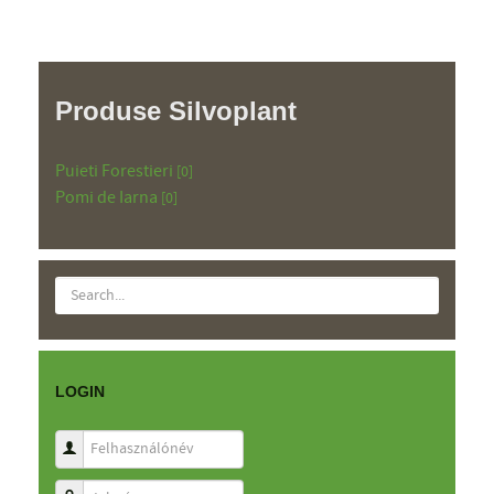
Produse Silvoplant
Puieti Forestieri
[0]
Pomi de Iarna
[0]
LOGIN
Felhasználónév