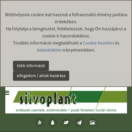
Webhelyünk cookie-kat használ a felhasználói élmény javítása
érdekében.
Ha folytatja a böngészést, feltételezzük, hogy Ön hozzájárul a
cookie-k használatához.
További információ megtalálható a
Cookie-kezelési
és
Adatvédelmi
irányelveinkben.
több információ
elfogadom / ablak bezárása