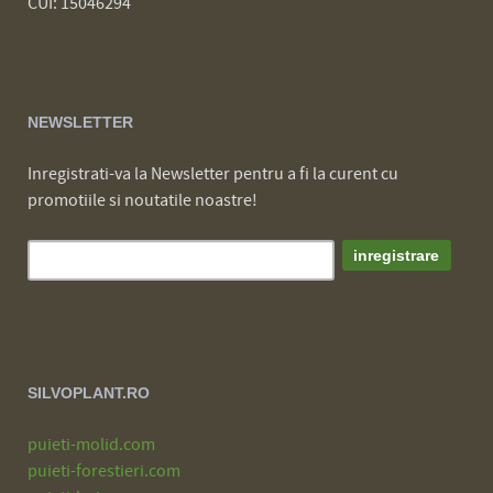
CUI: 15046294
NEWSLETTER
Inregistrati-va la Newsletter pentru a fi la curent cu
promotiile si noutatile noastre!
SILVOPLANT.RO
puieti-molid.com
puieti-forestieri.com