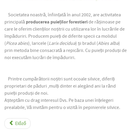
Societatea noastră, înființată în anul 2002, are activitatea
principală
producerea puieților forestieri
de rășinoase pe
care le oferim clienților noștrii cu utilizarea lor în lucrările de
împăduriri. Producem puieți de diferite specii ca molidul
(
Picea abies
), laricele (
Larix decidua
) și bradul (
Abies alba
)
prin metoda bine consacrată a repicării. Cu puieții produși de
noi executăm lucrări de împăduriri.
Printre cumpărătorii noștri sunt ocoale silvice, diferiți
proprietari de păduri ,mulți dinter ei alegând ani la rănd
puieții produși de noi.
Așteptăm cu drag interesul Dvs. Pe baza unei înțelegeri
prealabile, Vă invităm pentru o vizită în pepinierele silvice.
Előző