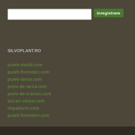
SILVOPLANT.RO
puieti-molid.com
puieti-forestieri.com
puieti-larice.com
pomi-de-iarna.com
pomi-de-craciun.com
lucrari-silvice.com
impaduriri.com
puieti-forestieri.com